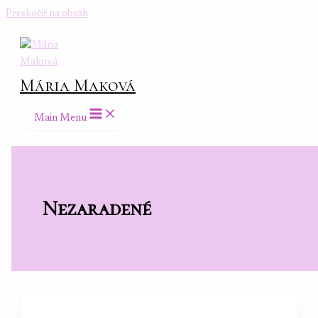
Preskočiť na obsah
Mária Maková
Main Menu
Nezaradené