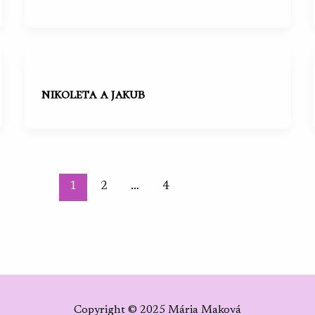
nikoleta a jakub
1
2
…
4
Copyright © 2025 Mária Maková