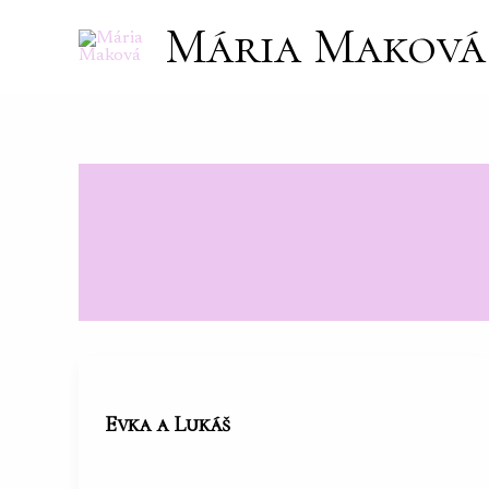
Preskočiť
Mária Maková
na
obsah
Evka a Lukáš