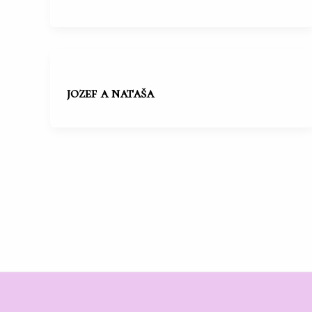
jozef a nataša
Post
pagination