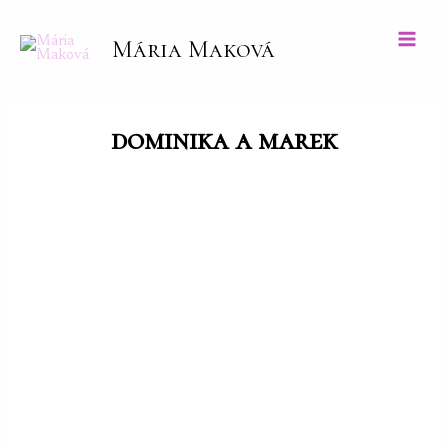
Preskočiť
na
Mária Maková
Main
obsah
Men
dominika a marek