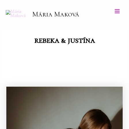
Preskočiť
na
Mária Maková
Main
obsah
Men
rebeka & justína