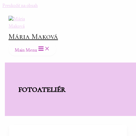
Preskočiť na obsah
Mária Maková
Main Menu
fotoateliér