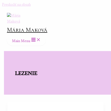
Preskočiť na obsah
Mária Maková
Main Menu
lezenie