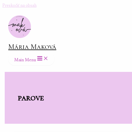
Preskočiť na obsah
Mária Maková
Main Menu
parove