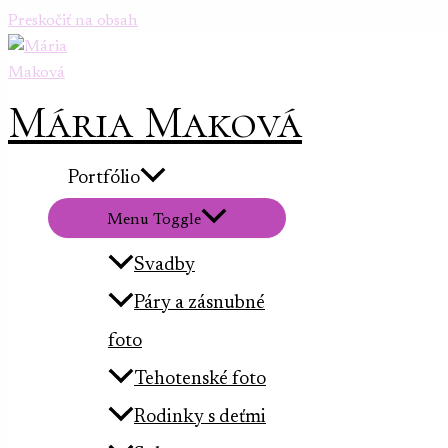
Preskočiť na obsah
Mária Maková
Portfólio
Menu Toggle
Svadby
Páry a zásnubné
foto
Tehotenské foto
Rodinky s deťmi