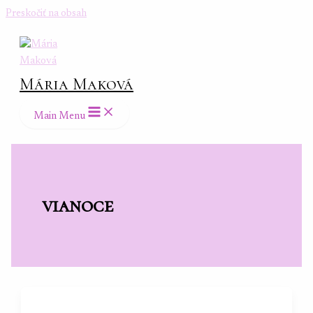
Preskočiť na obsah
Mária Maková
Main Menu
vianoce