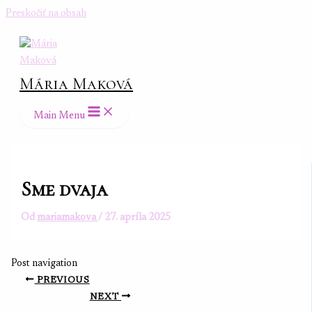
Preskočiť na obsah
Mária Maková
Main Menu
Sme dvaja
Od
mariamakova
/
27. apríla 2025
Post navigation
PREVIOUS
NEXT