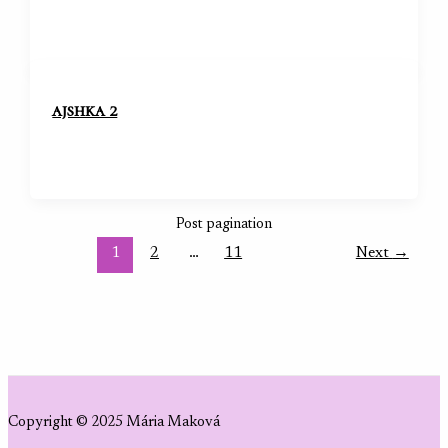
ajshka 2
Post pagination
1
2
…
11
Next
→
Copyright © 2025 Mária Maková