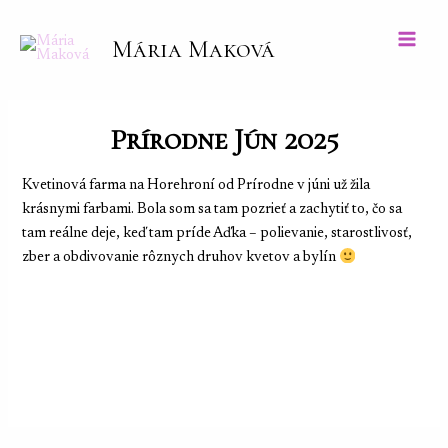
Preskočiť
na
Mária Maková
Main
obsah
Men
Prírodne Jún 2025
Kvetinová farma na Horehroní od Prírodne v júni už žila
krásnymi farbami. Bola som sa tam pozrieť a zachytiť to, čo sa
tam reálne deje, keď tam príde Aďka – polievanie, starostlivosť,
zber a obdivovanie rôznych druhov kvetov a bylín