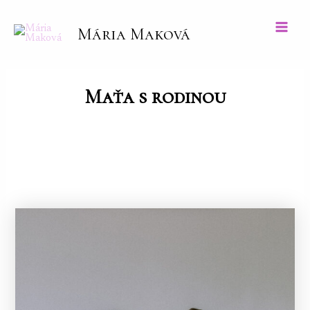
Preskočiť
na
Mária Maková
Main
obsah
Men
Maťa s rodinou