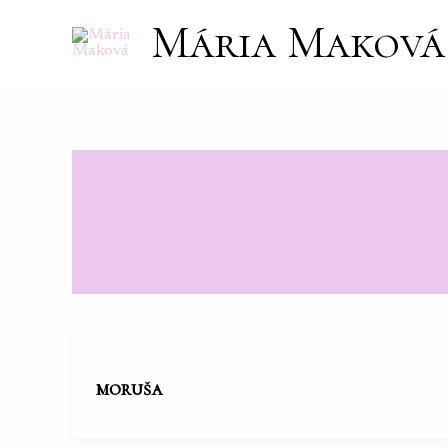
Preskočiť
Mária Maková
na
obsah
moruša