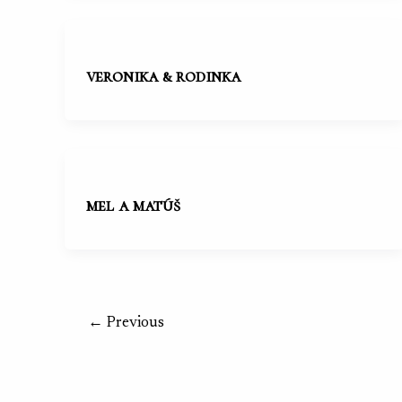
veronika & rodinka
mel a matúš
Post
←
Previous
pagination