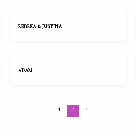
rebeka & justína
adam
1
2
3