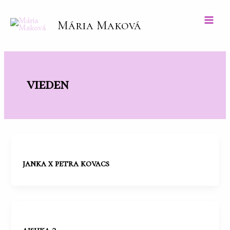
Preskočiť
na
Mária Maková
Main
obsah
Men
vieden
janka x petra kovacs